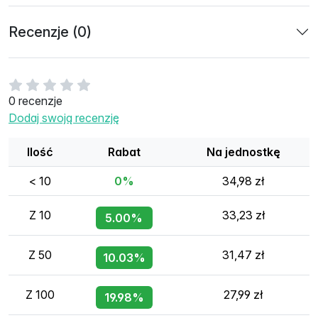
Recenzje (0)
0 recenzje
Dodaj swoją recenzję
Ilość
Rabat
Na jednostkę
< 10
0%
34,98 zł
Z 10
33,23 zł
5.00%
Z 50
31,47 zł
10.03%
Z 100
27,99 zł
19.98%