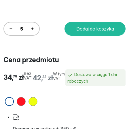
Dodaj do koszyka
Cena przedmiotu
Bez
W tym
Dostawa w ciągu 1 dni
34,
zł
42,
zł
98
33
VAT
VAT
roboczych
Darmowa wysyłka od: 350,- €