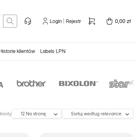
Login
Rejestr
0,00 zł
|
Historie klientów
Labels LPN
dmioty
12
Na stronę
Sortuj według
relevance