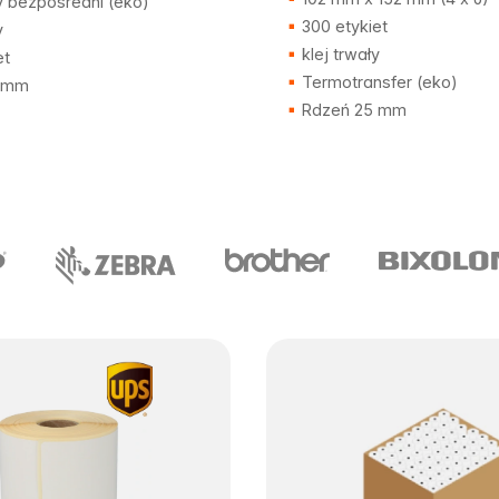
 bezpośredni (eko)
300 etykiet
y
klej trwały
et
Termotransfer (eko)
 mm
Rdzeń 25 mm