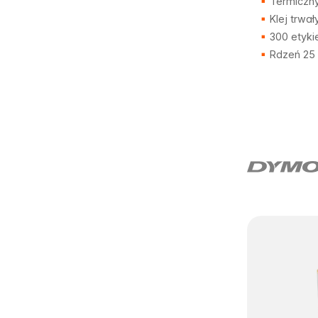
Termiczny
Klej trwał
300 etyki
Rdzeń 25