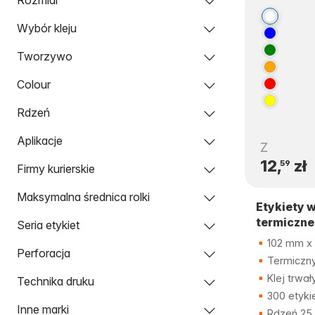
Wybór kleju
Tworzywo
Colour
Rdzeń
Aplikacje
Z
12,
zł
59
Firmy kurierskie
Maksymalna średnica rolki
Etykiety 
termiczne
Seria etykiet
102 mm x 
Perforacja
Termiczny
Klej trwał
Technika druku
300 etyki
Inne marki
Rdzeń 25