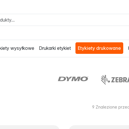
kiety wysyłkowe
Drukarki etykiet
Etykiety drukowane
9
Znalezione prze