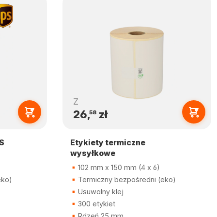
Z
26,
zł
58
S
Etykiety termiczne
wysyłkowe
102 mm x 150 mm (4 x 6)
eko)
Termiczny bezpośredni (eko)
Usuwalny klej
300 etykiet
Rdzeń 25 mm