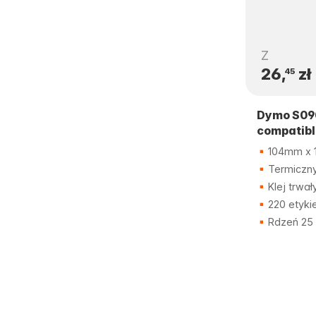
Z
26,
zł
45
Dymo S09
compatibl
104mm x 
Termiczny
Klej trwał
220 etyki
Rdzeń 25