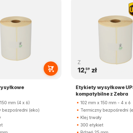
Z
12,
zł
59
wysyłkowe
Etykiety wysyłkowe UP
kompatybilne z Zebra
150 mm (4 x 6)
102 mm x 150 mm - 4 x 6
 bezpośredni (eko)
Termiczny bezpośredni (
y
Klej trwały
et
300 etykiet
 mm
Rdzeń 25 mm