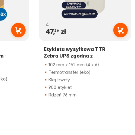
Z
47,
zł
26
Etykieta wysyłkowa TTR
m -
Zebra UPS zgodna z
102 mm x 152 mm (4 x 6)
Termotransfer (eko)
eko)
Klej trwały
900 etykiet
Rdzeń 76 mm