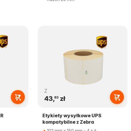
Z
43,
zł
83
TR
Etykiety wysyłkowe UPS
kompatybilne z Zebra
102 mm x 150 mm - 4 x 6