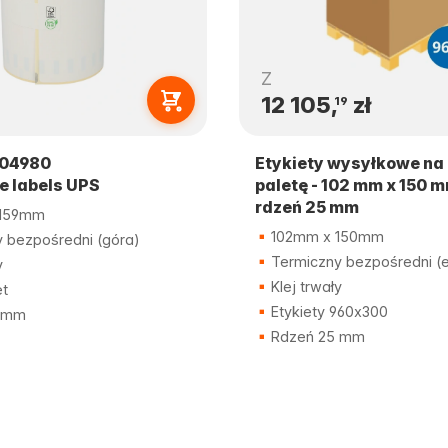
Z
12 105,
zł
19
04980
Etykiety wysyłkowe na
e labels UPS
paletę - 102 mm x 150 m
rdzeń 25 mm
159mm
102mm x 150mm
 bezpośredni (góra)
Termiczny bezpośredni (
y
Klej trwały
et
Etykiety 960x300
 mm
Rdzeń 25 mm