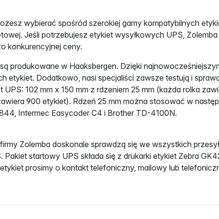
żesz wybierać spośród szerokiej gamy kompatybilnych etykie
netowej. Jeśli potrzebujesz etykiet wysyłkowych UPS, Zolemba 
dzo konkurencyjnej ceny.
 są produkowane w Haaksbergen. Dzięki najnowocześniejsz
h etykiet. Dodatkowo, nasi specjaliści zawsze testują i spra
iet UPS: 102 mm x 150 mm z rdzeniem 25 mm (każda rolka zaw
 zawiera 900 etykiet). Rdzeń 25 mm można stosować w nastę
844, Intermec Easycoder C4 i Brother TD-4100N.
 firmy Zolemba doskonale sprawdzą się we wszystkich przesy
 Pakiet startowy UPS składa się z drukarki etykiet Zebra GK4
tykiet prosimy o kontakt telefoniczny, mailowy lub telefonicz