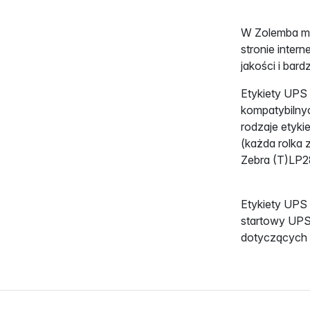
W Zolemba mo
stronie inter
jakości i bar
Etykiety UPS
kompatybilnyc
rodzaje etyk
(każda rolka
Zebra (T)LP2
Etykiety UPS
startowy UPS.
dotyczących e