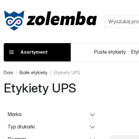
Puste etykiety
Ety
Asortyment
Dom
Białe etykiety
Etykiety UPS
Etykiety UPS
Marka
Typ drukarki
Rozmiar