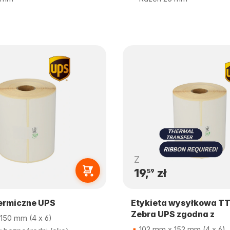
Z
19,
zł
59
termiczne UPS
Etykieta wysyłkowa T
Zebra UPS zgodna z
150 mm (4 x 6)
102 mm x 152 mm (4 x 6)