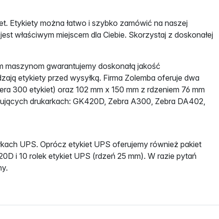
t. Etykiety można łatwo i szybko zamówić na naszej
jest właściwym miejscem dla Ciebie. Skorzystaj z doskonałej
ym maszynom gwarantujemy doskonałą jakość
wdzają etykiety przed wysyłką. Firma Zolemba oferuje dwa
iera 300 etykiet) oraz 102 mm x 150 mm z rdzeniem 76 mm
pujących drukarkach: GK420D, Zebra A300, Zebra DA402,
łkach UPS. Oprócz etykiet UPS oferujemy również pakiet
20D i 10 rolek etykiet UPS (rdzeń 25 mm). W razie pytań
ny.