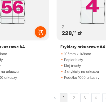
Z
228,
zł
63
arkuszowe A4
Etykiety arkuszowe A4
21mm
105mm x 148mm
ły
Papier biały
y
Klej trwały
 na arkuszu
4 etykiety na arkuszu
00 arkuszy
Pudełko 1000 arkuszy
<
1
2
3
4