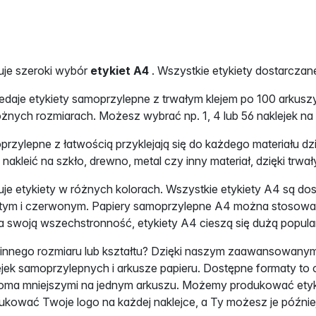
uje szeroki wybór
etykiet A4
. Wszystkie etykiety dostarcza
edaje etykiety samoprzylepne z trwałym klejem po 100 arku
żnych rozmiarach. Możesz wybrać np. 1, 4 lub 56 naklejek n
przylepne z łatwością przyklejają się do każdego materiału dzię
 nakleić na szkło, drewno, metal czy inny materiał, dzięki trwa
je etykiety w różnych kolorach. Wszystkie etykiety A4 są do
łtym i czerwonym. Papiery samoprzylepne A4 można stosować
 swoją wszechstronność, etykiety A4 cieszą się dużą popular
 innego rozmiaru lub kształtu? Dzięki naszym zaawansowa
jek samoprzylepnych i arkusze papieru. Dostępne formaty to o
ilkoma mniejszymi na jednym arkuszu. Możemy produkować etyk
ukować Twoje logo na każdej naklejce, a Ty możesz je późnie