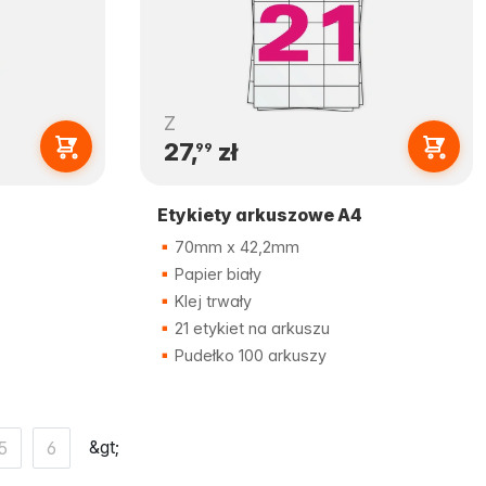
Z
27,
zł
99
Etykiety arkuszowe A4
70mm x 42,2mm
Papier biały
Klej trwały
21 etykiet na arkuszu
Pudełko 100 arkuszy
&gt;
5
6