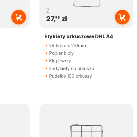
Z
27,
zł
99
Etykiety arkuszowe DHL A4
98,5mm x 210mm
Papier biały
Klej trwały
3 etykiety na arkuszu
Pudełko 100 arkuszy