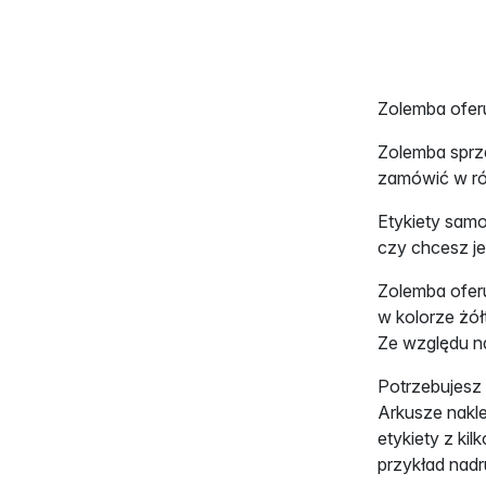
Zolemba ofer
Zolemba sprz
zamówić w ró
Etykiety samo
czy chcesz je
Zolemba oferu
w kolorze żó
Ze względu na
Potrzebujesz
Arkusze nakle
etykiety z k
przykład nadr