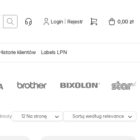
Login
Rejestr
0,00 zł
|
Historie klientów
Labels LPN
dmioty
12
Na stronę
Sortuj według
relevance