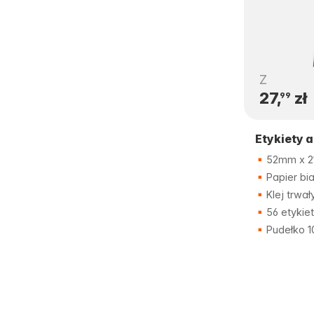
Z
27,
zł
99
Etykiety 
52mm x 
Papier bia
Klej trwał
56 etykiet
Pudełko 1