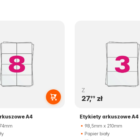
Z
27,
zł
99
arkuszowe A4
Etykiety arkuszowe A4
 74mm
98,5mm x 210mm
ły
Papier biały