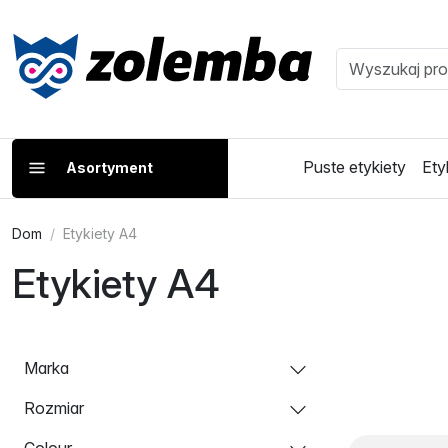
Puste etykiety
Ety
Asortyment
Dom
Etykiety A4
Etykiety A4
Marka
Rozmiar
Colour