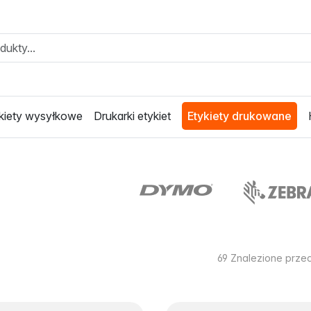
kiety wysyłkowe
Drukarki etykiet
Etykiety drukowane
69
Znalezione prze