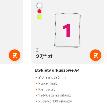
Z
27,
zł
99
Etykiety arkuszowe A4
210mm x 296mm
Papier biały
Klej trwały
1 etykieta na arkusz
Pudełko 100 arkuszy