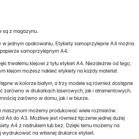
ne są z magazynu.
szy w jednym opakowaniu. Etykiety samoprzylepne A4 można
a papierze samoprzylepnym A4.
ki trwałemu klejowi z tyłu etykiet A4. Niezależnie od tego,
łym klejom możesz nakleić etykiety na każdy materiał.
stępne w kolorze białym, a trzy modele są również dostępne
 zarówno w drukarkach laserowych, jak i atramentowych.
nością zarówno w domu, jak i w biurze.
nym maszynom możemy produkować wiele rozmiarów.
d A6 do A3. Możliwe jest również łączenie jednej dużej
iety A4 z nadrukiem lub bez. Dzięki temu możemy na
j wydrukować na własnej drukarce etykiet.