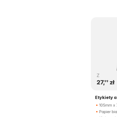
Z
27,
zł
99
Etykiety 
105mm x
Papier bia