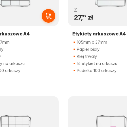
Z
27,
zł
99
arkuszowe A4
Etykiety arkuszowe A4
37mm
105mm x 37mm
ły
Papier biały
y
Klej trwały
ty na arkuszu
16 etykiet na arkuszu
00 arkuszy
Pudełko 100 arkuszy