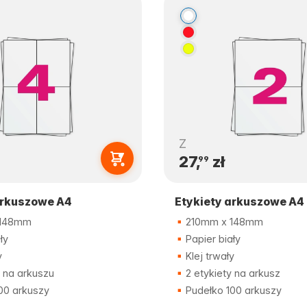
Z
27,
zł
99
arkuszowe A4
Etykiety arkuszowe A4
 148mm
210mm x 148mm
ły
Papier biały
y
Klej trwały
 na arkuszu
2 etykiety na arkusz
00 arkuszy
Pudełko 100 arkuszy