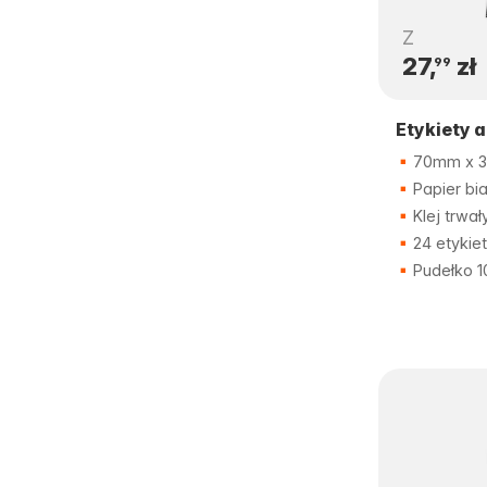
Z
27,
zł
99
Etykiety 
70mm x 
Papier bia
Klej trwał
24 etykie
Pudełko 1