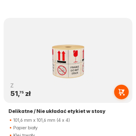
Z
51,
zł
75
Delikatne / Nie układać etykiet w stosy
101,6 mm x 101,6 mm (4 x 4)
Papier biały
Klej trwały