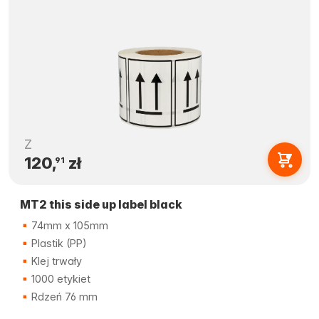
Z
120,
zł
91
MT2 this side up label black
74mm x 105mm
Plastik (PP)
Klej trwały
1000 etykiet
Rdzeń 76 mm