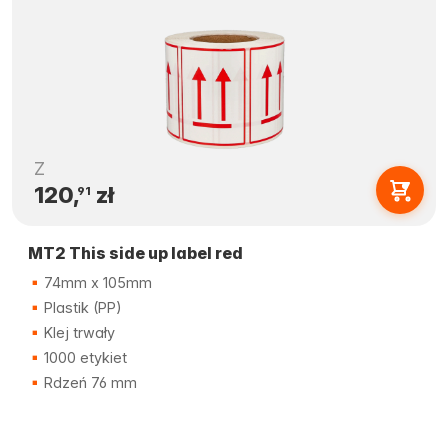
Z
120,
zł
91
MT2 This side up label red
74mm x 105mm
Plastik (PP)
Klej trwały
1000 etykiet
Rdzeń 76 mm