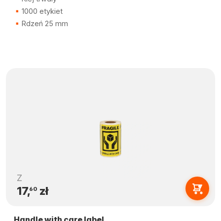
1000 etykiet
Rdzeń 25 mm
Z
17,
zł
60
Handle with care label