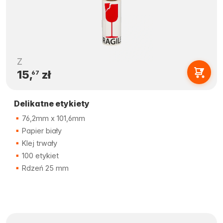
Z
15,
zł
67
Delikatne etykiety
76,2mm x 101,6mm
Papier biały
Klej trwały
100 etykiet
Rdzeń 25 mm