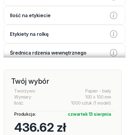
Ilość na etykiecie
Etykiety na rolkę
Średnica rdzenia wewnętrznego
Przetwarzanie
Twój wybór
Wydrukować
Tworzywo:
Papier - biały
Wymiary:
100 x 100 mm
Ilość:
1000 sztuk (1 model)
Lakier
Produkcja:
czwartek 13 sierpnia
436.62 zł
Opcje dodatkowe