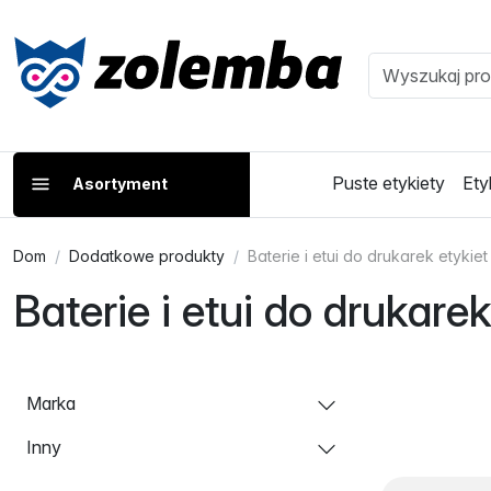
Puste etykiety
Ety
Asortyment
Dom
Dodatkowe produkty
Baterie i etui do drukarek etykiet
Baterie i etui do drukarek
Marka
Inny