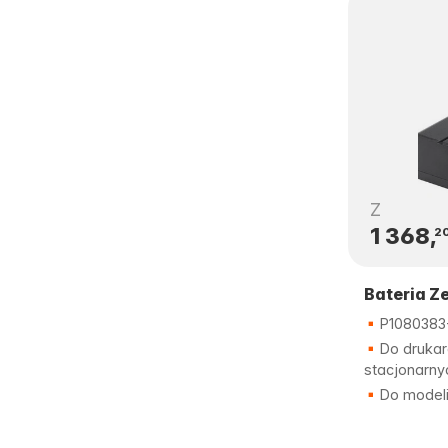
Z
1 368,
2
Bateria Z
P1080383
Do drukar
stacjonarny
Do modeli