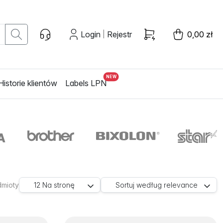
Login
Rejestr
0,00 zł
|
Historie klientów
Labels LPN
dmioty
12
Na stronę
Sortuj według
relevance