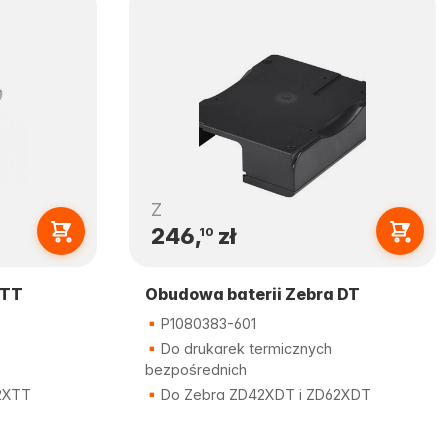
Z
246,
zł
10
 TT
Obudowa baterii Zebra DT
P1080383-601
Do drukarek termicznych
bezpośrednich
2XTT
Do Zebra ZD42XDT i ZD62XDT