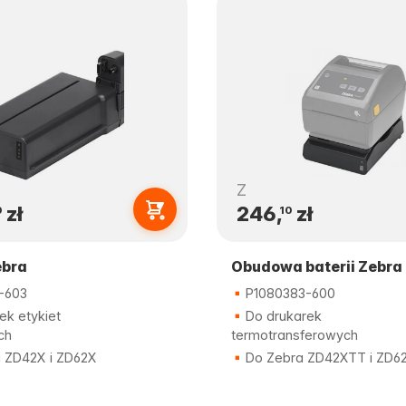
Z
zł
246,
zł
0
10
ebra
Obudowa baterii Zebra
-603
P1080383-600
ek etykiet
Do drukarek
ch
termotransferowych
 ZD42X i ZD62X
Do Zebra ZD42XTT i ZD6