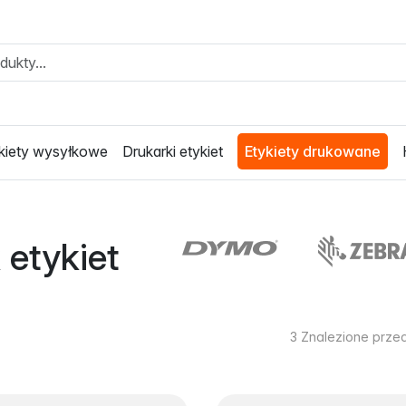
kiety wysyłkowe
Drukarki etykiet
Etykiety drukowane
 etykiet
3
Znalezione prze