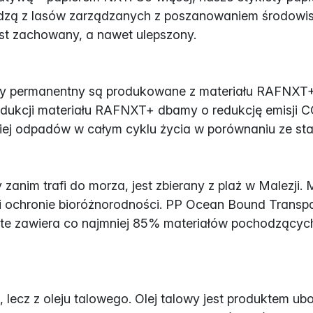
dzą z lasów zarządzanych z poszanowaniem środowiska
est zachowany, a nawet ulepszony.
biały permanentny są produkowane z materiału RAFNX
dukcji materiału RAFNXT+ dbamy o redukcję emisji C
niej odpadów w całym cyklu życia w porównaniu ze s
zanim trafi do morza, jest zbierany z plaż w Malezji. 
i ochronie bioróżnorodności. PP Ocean Bound Transp
e zawiera co najmniej 85% materiałów pochodzących z
, lecz z oleju talowego. Olej talowy jest produktem u