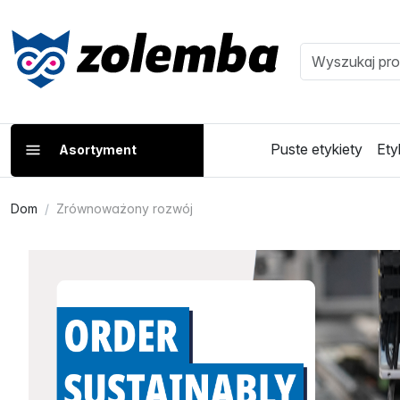
Puste etykiety
Ety
Asortyment
Dom
Zrównoważony rozwój