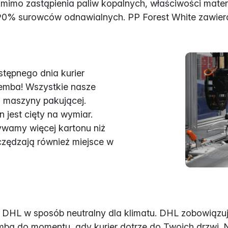
mo zastąpienia paliw kopalnych, właściwości materi
a 90% surowców odnawialnych. PP Forest White zawi
tępnego dnia kurier
lemba! Wszystkie nasze
j maszyny pakującej.
 jest cięty na wymiar.
ywamy więcej kartonu niż
zędzają również miejsce w
DHL w sposób neutralny dla klimatu. DHL zobowiązuje
ba do momentu, gdy kurier dotrze do Twoich drzwi. 