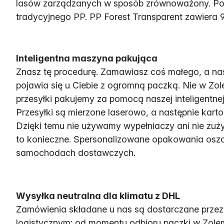
lasów zarządzanych w sposób zrównoważony. Pomi
tradycyjnego PP. PP Forest Transparent zawier
Inteligentna maszyna pakująca
Znasz tę procedurę. Zamawiasz coś małego, a nas
pojawia się u Ciebie z ogromną paczką. Nie w Zo
przesyłki pakujemy za pomocą naszej inteligentne
Przesyłki są mierzone laserowo, a następnie karton
Dzięki temu nie używamy wypełniaczy ani nie zuż
to konieczne. Spersonalizowane opakowania oszc
samochodach dostawczych.
Wysyłka neutralna dla klimatu z DHL
Zamówienia składane u nas są dostarczane przez 
logistycznym: od momentu odbioru paczki w Zolem