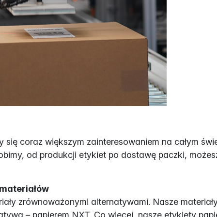
 się coraz większym zainteresowaniem na całym świe
obimy, od produkcji etykiet po dostawę paczki, możesz 
 materiałów
iały zrównoważonymi alternatywami. Nasze materiały t
rnatywą – papierem NXT. Co więcej, nasze etykiety pa