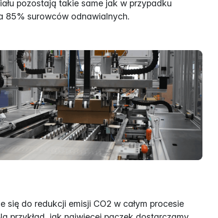
ału pozostają takie same jak w przypadku
era 85% surowców odnawialnych.
 się do redukcji emisji CO2 w całym procesie
Na przykład, jak najwięcej paczek dostarczamy