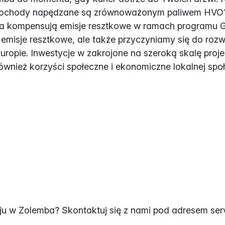
ochody napędzane są zrównoważonym paliwem HVO100: 
ba kompensują emisje resztkowe w ramach programu G
 emisje resztkowe, ale także przyczyniamy się do rozw
opie. Inwestycje w zakrojone na szeroką skalę proje
ównież korzyści społeczne i ekonomiczne lokalnej spo
 w Zolemba? Skontaktuj się z nami pod adresem se