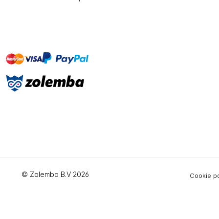
master
visa
paypal
On account
© Zolemba B.V 2026
Cookie po