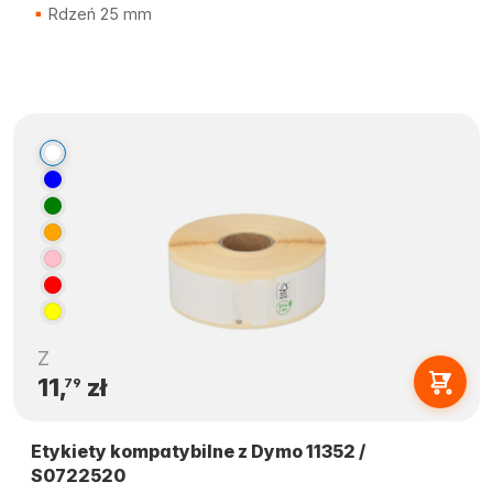
Rdzeń 25 mm
Z
11,
zł
79
Etykiety kompatybilne z Dymo 11352 /
S0722520