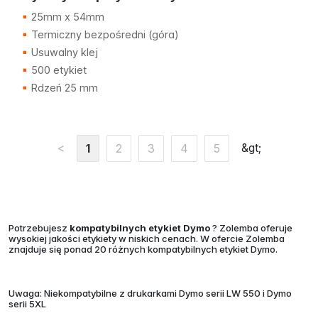
25mm x 54mm
Termiczny bezpośredni (góra)
Usuwalny klej
500 etykiet
Rdzeń 25 mm
<
&gt;
1
2
3
4
5
Potrzebujesz
kompatybilnych
etykiet Dymo
? Zolemba oferuje
wysokiej jakości etykiety w niskich cenach. W ofercie Zolemba
znajduje się ponad 20 różnych kompatybilnych etykiet Dymo.
Uwaga: Niekompatybilne z drukarkami Dymo serii LW 550 i Dymo
serii 5XL