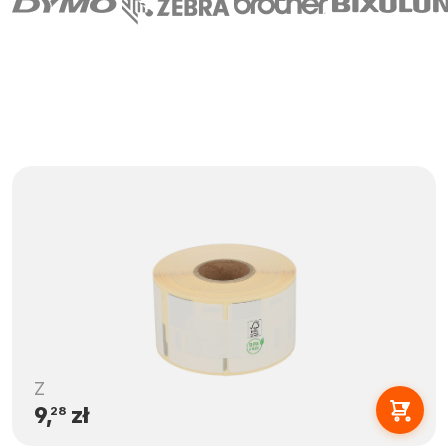
Z
9,
zł
28