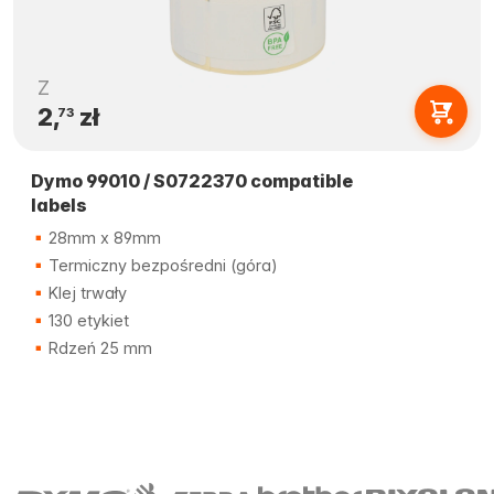
Z
2,
zł
73
Dymo 99010 / S0722370 compatible
labels
28mm x 89mm
Termiczny bezpośredni (góra)
Klej trwały
130 etykiet
Rdzeń 25 mm