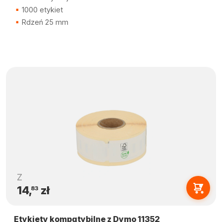
1000 etykiet
Rdzeń 25 mm
Z
14,
zł
83
Etykiety kompatybilne z Dymo 11352