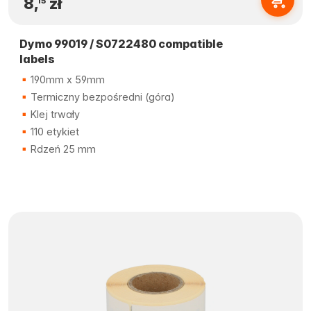
8,
zł
15
Dymo 99019 / S0722480 compatible
labels
190mm x 59mm
Termiczny bezpośredni (góra)
Klej trwały
110 etykiet
Rdzeń 25 mm