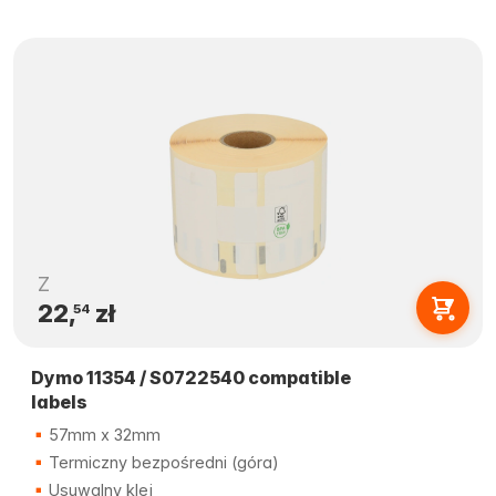
Z
22,
zł
54
Dymo 11354 / S0722540 compatible
labels
57mm x 32mm
Termiczny bezpośredni (góra)
Usuwalny klej