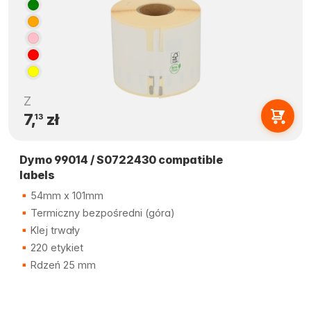
Z
7,
zł
13
Dymo 99014 / S0722430 compatible
labels
54mm x 101mm
Termiczny bezpośredni (góra)
Klej trwały
220 etykiet
Rdzeń 25 mm