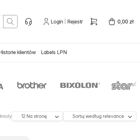
Login
Rejestr
0,00 zł
|
Historie klientów
Labels LPN
dmioty
12
Na stronę
Sortuj według
relevance