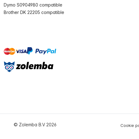
Dymo S0904980 compatible
Brother DK 22205 compatible
master
visa
paypal
On account
© Zolemba B.V 2026
Cookie po