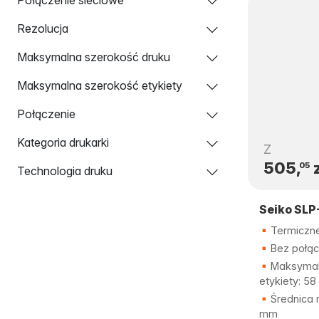
Rezolucja
Maksymalna szerokość druku
Maksymalna szerokość etykiety
Połączenie
Kategoria drukarki
Z
505,
z
05
Technologia druku
Seiko SLP
Termiczne
Bez połąc
Maksymal
etykiety: 5
Średnica r
mm