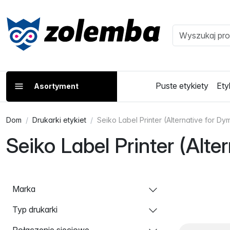
Puste etykiety
Ety
Asortyment
Dom
Drukarki etykiet
Seiko Label Printer (Alternative for Dy
Seiko Label Printer (Alte
Marka
Typ drukarki
Połączenie sieciowe