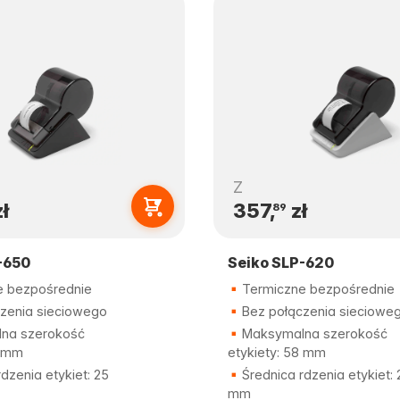
Z
ł
357,
zł
89
-650
Seiko SLP-620
 bezpośrednie
Termiczne bezpośrednie
zenia sieciowego
Bez połączenia sieciowe
na szerokość
Maksymalna szerokość
8 mm
etykiety: 58 mm
dzenia etykiet: 25
Średnica rdzenia etykiet: 
mm