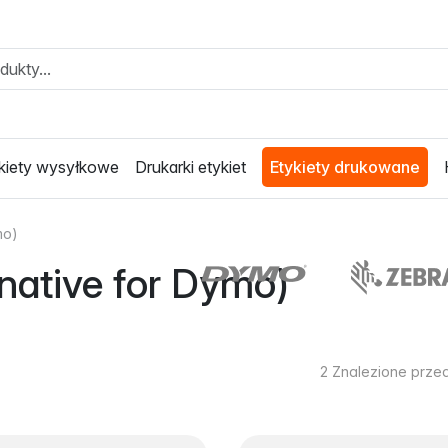
kiety wysyłkowe
Drukarki etykiet
Etykiety drukowane
mo)
rnative for Dymo)
2
Znalezione prze