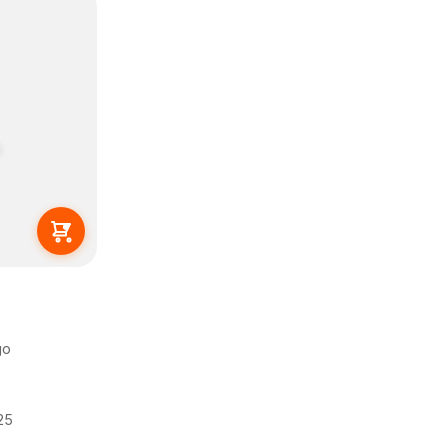
go
25