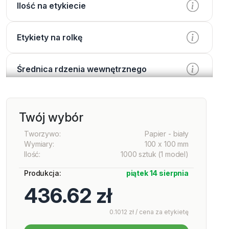
Ilość na etykiecie
Etykiety na rolkę
Średnica rdzenia wewnętrznego
Przetwarzanie
Twój wybór
Wydrukować
Tworzywo:
Papier - biały
Wymiary:
100 x 100 mm
Ilość:
1000 sztuk (1 model)
Lakier
Produkcja:
piątek 14 sierpnia
436.62 zł
Opcje dodatkowe
0.1012 zł / cena za etykietę
Services