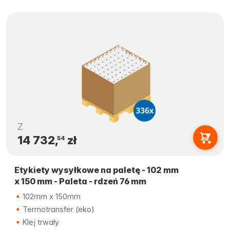
Z
14 732,
zł
54
Etykiety wysyłkowe na paletę - 102 mm
x 150 mm - Paleta - rdzeń 76 mm
102mm x 150mm
Termotransfer (eko)
Klej trwały