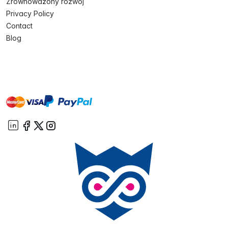
Zrównoważony rozwój
Privacy Policy
Contact
Blog
master
visa
paypal
On account