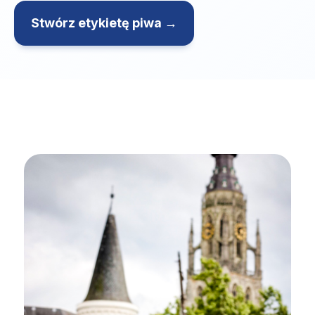
Stwórz etykietę piwa →