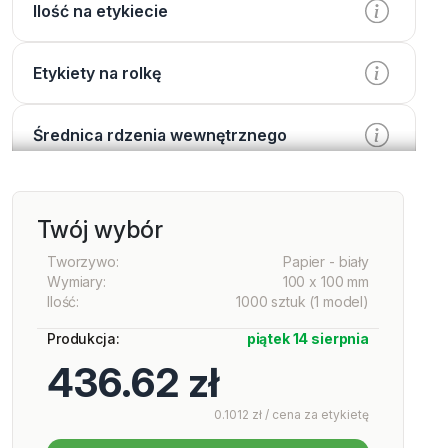
Ilość na etykiecie
Etykiety na rolkę
Średnica rdzenia wewnętrznego
Przetwarzanie
Twój wybór
Wydrukować
Tworzywo:
Papier - biały
Wymiary:
100 x 100 mm
Ilość:
1000 sztuk (1 model)
Lakier
Produkcja:
piątek 14 sierpnia
436.62 zł
Opcje dodatkowe
0.1012 zł / cena za etykietę
Services