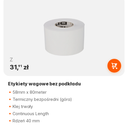
Z
31,
zł
91
Etykiety wagowe bez podkładu
58mm x 80meter
Termiczny bezpośredni (góra)
Klej trwały
Continuous Length
Rdzeń 40 mm