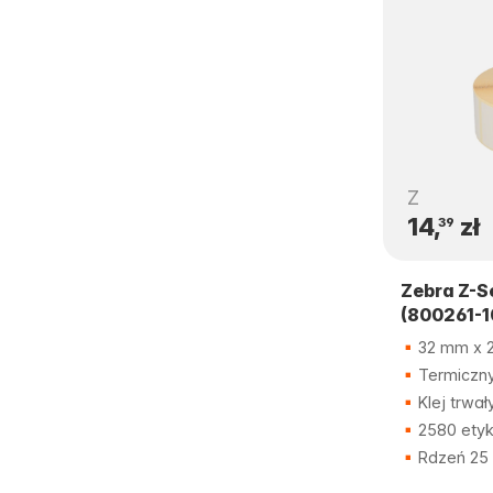
Z
14,
zł
39
Zebra Z-S
(800261-1
32 mm x 25
Termiczny
Klej trwał
2580 etyk
Rdzeń 25