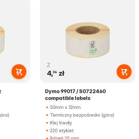
Z
4,
zł
36
z
Dymo 99017 / S0722460
compatible labels
50mm x 12mm
góra)
Termiczny bezpośredni (góra)
Klej trwały
220 etykiet
Rdzeń 25 mm