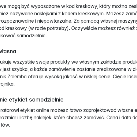
owe mogą być wyposażone w kod kreskowy, który można ze
nież nazywane naklejkami z kodem kreskowym. Możesz zamów
rozpoznawalne i niepowtarzalne. Za pomocą własnej maszyn
kod kreskowy (w razie potrzeby). Oczywiście możesz również 
ukować samodzielnie.
własna
kuje wszystkie swoje produkty we własnym zakładzie produkc
y jest szybka, a każde zamówienie zostanie zrealizowane w 
nik Zolemba oferuje wysoką jakość w niskiej cenie. Cięcie l
ojnika.
ie etykiet samodzielnie
uratorowi etykiet online możesz łatwo zaprojektować własne 
t, rozmiar i liczbę naklejek, które chcesz zamówić. Cena i da
ztów.