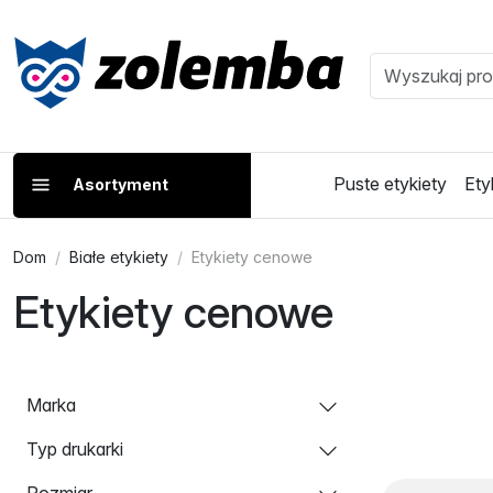
Puste etykiety
Ety
Asortyment
Dom
Białe etykiety
Etykiety cenowe
Etykiety cenowe
Marka
Typ drukarki
Rozmiar