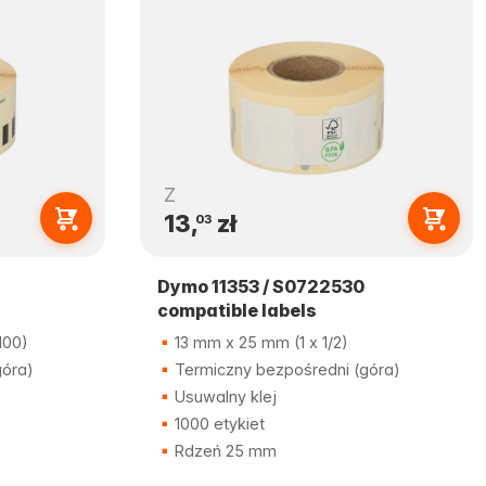
Z
13,
zł
03
Dymo 11353 / S0722530
compatible labels
100)
13 mm x 25 mm (1 x 1/2)
góra)
Termiczny bezpośredni (góra)
Usuwalny klej
1000 etykiet
Rdzeń 25 mm