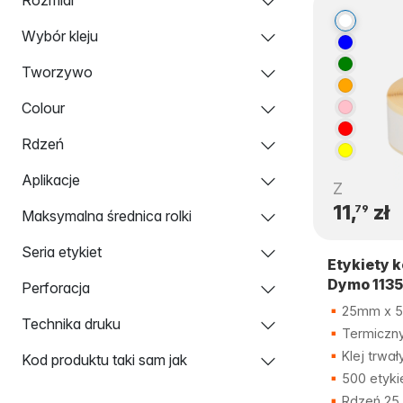
Wybór kleju
Tworzywo
Colour
Rdzeń
Aplikacje
Z
11,
zł
79
Maksymalna średnica rolki
Seria etykiet
Etykiety 
Dymo 1135
Perforacja
25mm x 
Technika druku
Termiczny
Klej trwał
Kod produktu taki sam jak
500 etyki
Rdzeń 25