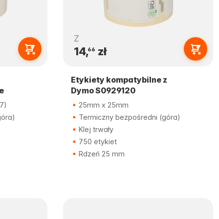
Z
14,
zł
66
Etykiety kompatybilne z
e
Dymo S0929120
7)
25mm x 25mm
góra)
Termiczny bezpośredni (góra)
Klej trwały
750 etykiet
Rdzeń 25 mm