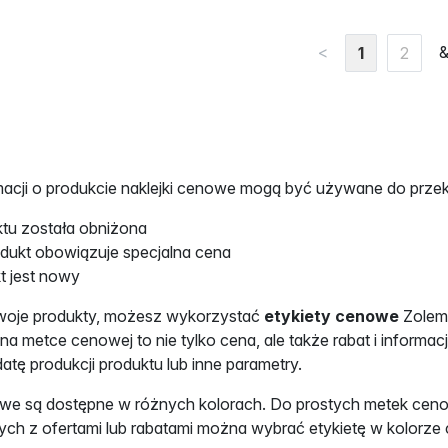
<
&
1
2
acji o produkcie naklejki cenowe mogą być używane do przeka
ktu została obniżona
odukt obowiązuje specjalna cena
t jest nowy
woje produkty, możesz wykorzystać
etykiety cenowe
Zolemb
a metce cenowej to nie tylko cena, ale także rabat i inform
tę produkcji produktu lub inne parametry.
we są dostępne w różnych kolorach. Do prostych metek cenow
ch z ofertami lub rabatami można wybrać etykietę w kolorze