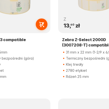
Z
13,
zł
60
3 compatible
Zebra Z-Select 2000D
(3007208-T) compatibl
25mm
31 mm x 22 mm (1-2/9 x 6/
 bezpośredni (góra)
Termiczny bezpośredni (
y
Klej trwały
iet
2780 etykiet
 mm
Rdzeń 25 mm