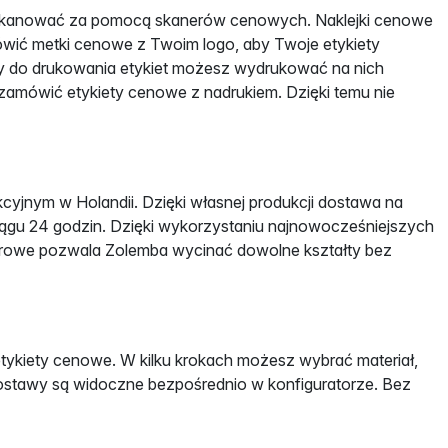
skanować za pomocą skanerów cenowych. Naklejki cenowe
ić metki cenowe z Twoim logo, aby Twoje etykiety
y do drukowania etykiet możesz wydrukować na nich
zamówić etykiety cenowe z nadrukiem. Dzięki temu nie
yjnym w Holandii. Dzięki własnej produkcji dostawa na
ciągu 24 godzin. Dzięki wykorzystaniu najnowocześniejszych
aserowe pozwala Zolemba wycinać dowolne kształty bez
etykiety cenowe. W kilku krokach możesz wybrać materiał,
ta dostawy są widoczne bezpośrednio w konfiguratorze. Bez