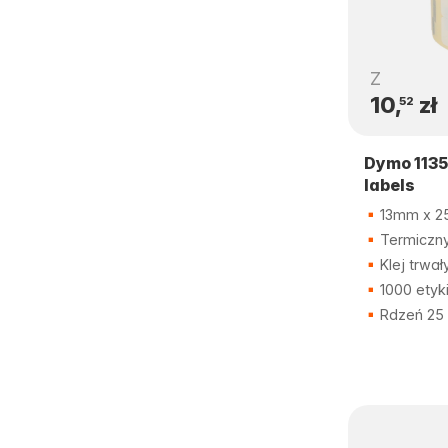
Z
10,
zł
52
Dymo 1135
labels
13mm x 
Termiczny
Klej trwał
1000 etyk
Rdzeń 25