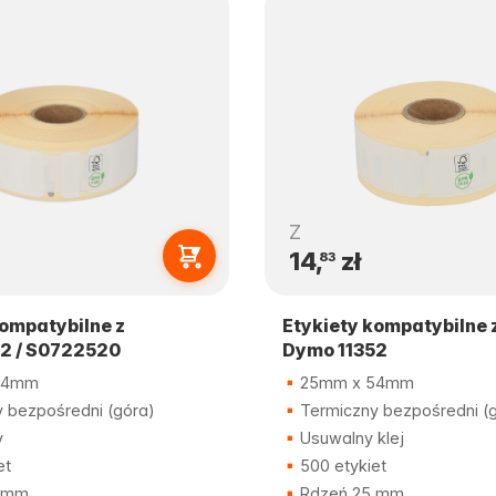
Z
14,
zł
83
kompatybilne z
Etykiety kompatybilne 
2 / S0722520
Dymo 11352
54mm
25mm x 54mm
 bezpośredni (góra)
Termiczny bezpośredni (
y
Usuwalny klej
et
500 etykiet
 mm
Rdzeń 25 mm