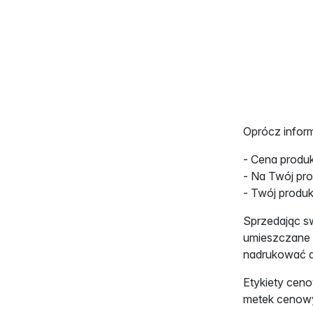
Oprócz inform
- Cena produ
- Na Twój pr
- Twój produk
Sprzedając s
umieszczane n
nadrukować da
Etykiety ceno
metek cenowy