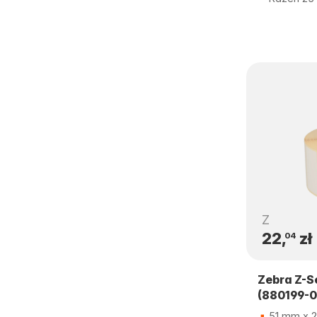
Z
22,
zł
04
Zebra Z-S
(880199-0
51 mm x 2