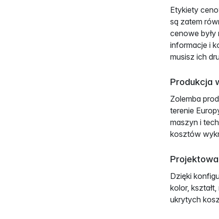
Etykiety cen
są zatem rów
cenowe były 
informacje i 
musisz ich dr
Produkcja 
Zolemba produ
terenie Europ
maszyn i tech
kosztów wykr
Projektowan
Dzięki konfig
kolor, kształ
ukrytych kos