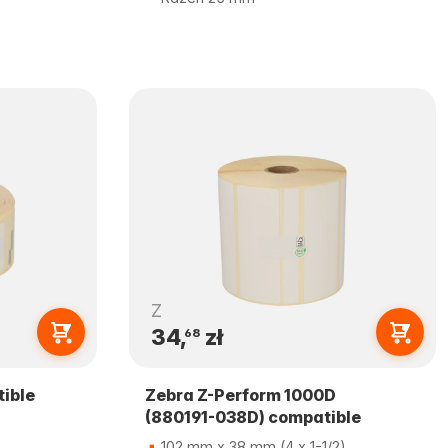
Z
34,
zł
68
ible
Zebra Z-Perform 1000D
(880191-038D) compatible
102 mm x 38 mm (4 x 1-1/2)