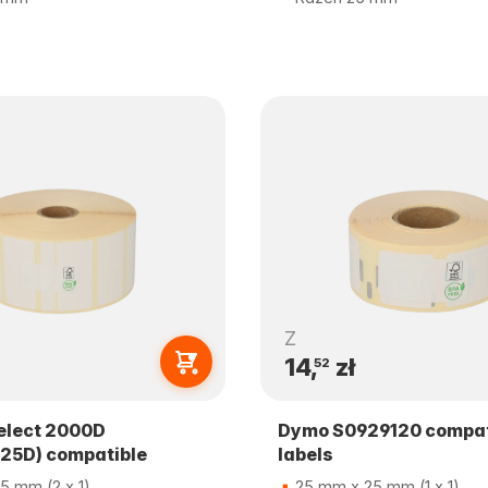
Z
14,
zł
52
elect 2000D
Dymo S0929120 compat
25D) compatible
labels
5 mm (2 x 1)
25 mm x 25 mm (1 x 1)