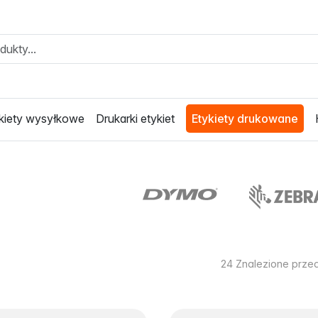
kiety wysyłkowe
Drukarki etykiet
Etykiety drukowane
24
Znalezione prze