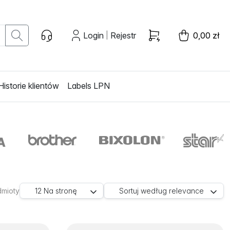
Login
Rejestr
0,00 zł
|
Historie klientów
Labels LPN
dmioty
12
Na stronę
Sortuj według
relevance