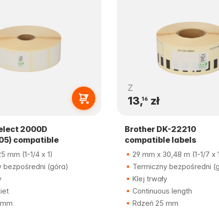
Z
13,
zł
16
elect 2000D
Brother DK-22210
05) compatible
compatible labels
 mm (1-1/4 x 1)
29 mm x 30,48 m (1-1/7 x 
 bezpośredni (góra)
Termiczny bezpośredni (
y
Klej trwały
iet
Continuous length
 mm
Rdzeń 25 mm