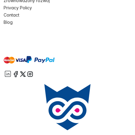
Zrównoważony rozwój
Privacy Policy
Contact
Blog
master
visa
paypal
On account