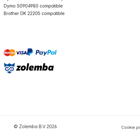
Dymo S0904980 compatible
Brother DK 22205 compatible
master
visa
paypal
On account
© Zolemba B.V 2026
Cookie po