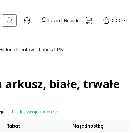
Login
Rejestr
0,00 zł
|
Historie klientów
Labels LPN
arkusz, białe, trwałe
zje
Dodaj swoją recenzję
Rabat
Na jednostkę