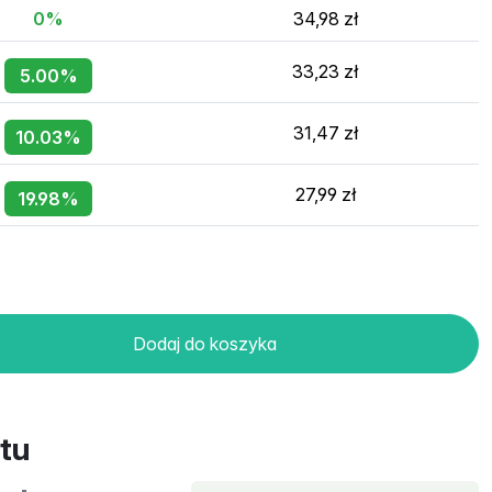
0%
34,98 zł
33,23 zł
5.00%
31,47 zł
10.03%
27,99 zł
19.98%
Dodaj do koszyka
tu