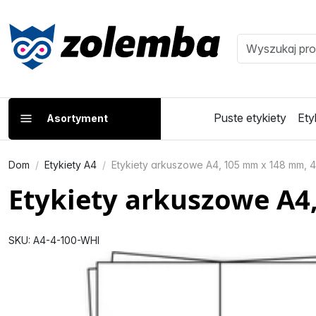
Puste etykiety
Ety
Asortyment
Dom
Etykiety A4
Etykiety arkuszowe A4, 105 mm x 148 mm, 4 
Etykiety arkuszowe A4,
SKU: A4-4-100-WHI