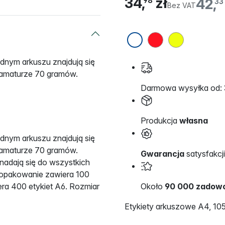
34,
zł
42,
98
33
Bez VAT
ednym arkuszu znajdują się
gramaturze 70 gramów.
Darmowa wysyłka od: 
Produkcja
własna
ednym arkuszu znajdują się
gramaturze 70 gramów.
Gwarancja
satysfakcji
 nadają się do wszystkich
 opakowanie zawiera 100
era 400 etykiet A6. Rozmiar
Około
90 000 zadowo
Etykiety arkuszowe A4, 105