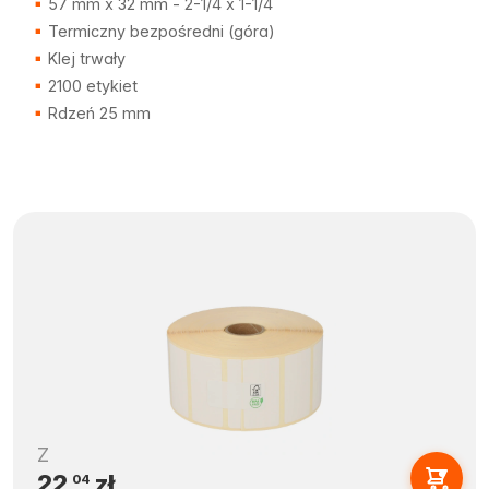
57 mm x 32 mm - 2-1/4 x 1-1/4
Termiczny bezpośredni (góra)
Klej trwały
2100 etykiet
Rdzeń 25 mm
Z
22,
zł
04