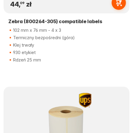
44,
zł
09
Zebra (800264-305) compatible labels
102 mm x 76 mm - 4 x 3
Termiczny bezpośredni (góra)
Klej trwały
930 etykiet
Rdzeń 25 mm