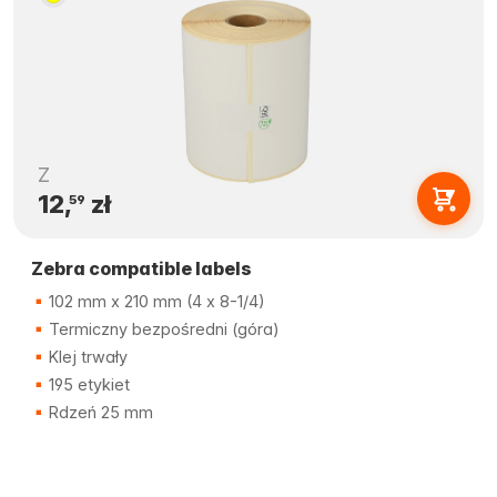
Z
12,
zł
59
Zebra compatible labels
102 mm x 210 mm (4 x 8-1/4)
Termiczny bezpośredni (góra)
Klej trwały
195 etykiet
Rdzeń 25 mm