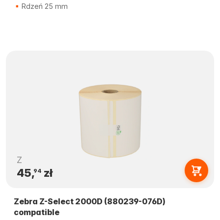
Rdzeń 25 mm
Z
45,
zł
94
Zebra Z-Select 2000D (880239-076D)
compatible