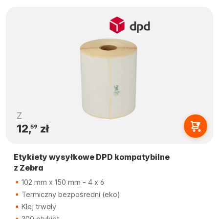
Z
12,
zł
59
Etykiety wysyłkowe DPD kompatybilne
z Zebra
102 mm x 150 mm - 4 x 6
Termiczny bezpośredni (eko)
Klej trwały
300 etykiet