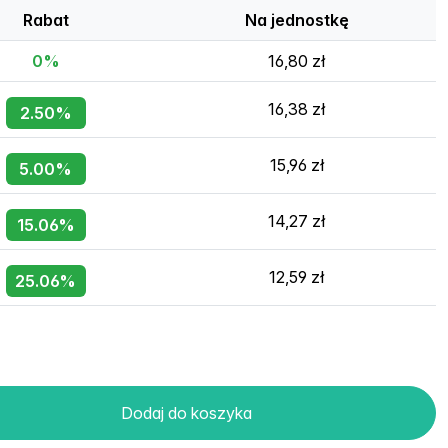
Rabat
Na jednostkę
0%
16,80 zł
16,38 zł
2.50%
15,96 zł
5.00%
14,27 zł
15.06%
12,59 zł
25.06%
Dodaj do koszyka