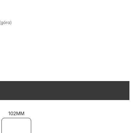
)
(góra)
102MM