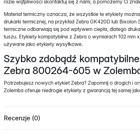
razie wątpliwości skontaktuj się z nami, a pomożemy Ci zna
Materiał termiczny oznacza, że ​​wszystkie te etykiety mo
drukarki termicznej, na przykład Zebra GK420D lub Bixolon
termiczne odbarwiają się pod wpływem ciepła, dlatego druk
tuszu. Etykiety kompatybilne z Zebra o wymiarach 102 mm 
używane jako etykiety wysyłkowe.
Szybko zdobądź kompatybilne 
Zebra 800264-605 w Zolemb
Potrzebujesz nowych etykiet Zebra? Zapomnij o drogich i or
Zolemba oferuje niedrogie etykiety z gwarancją tej samej jak
Recenzje (0)