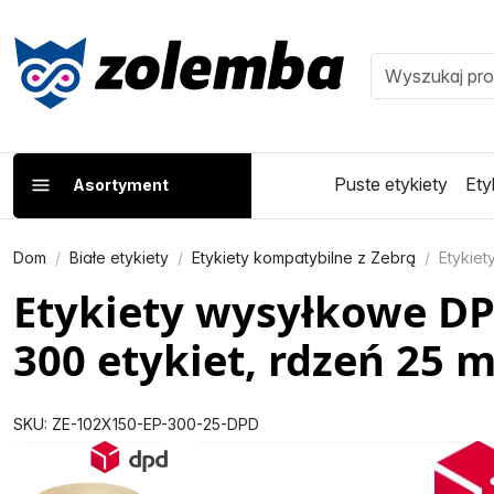
Puste etykiety
Ety
Asortyment
Dom
Białe etykiety
Etykiety kompatybilne z Zebrą
Etykiet
Etykiety wysyłkowe DP
300 etykiet, rdzeń 25 m
SKU: ZE-102X150-EP-300-25-DPD