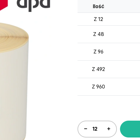
Ilość
Z 12
Z 48
Z 96
Z 492
Z 960