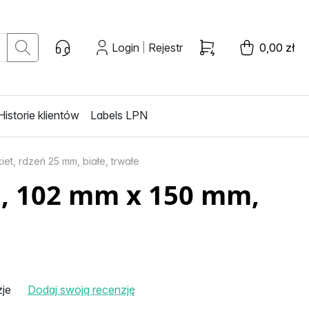
Login
Rejestr
0,00 zł
|
Historie klientów
Labels LPN
et, rdzeń 25 mm, białe, trwałe
a, 102 mm x 150 mm,
zje
Dodaj swoją recenzję