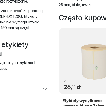
leźć rozwiązanie.
25 mm, białe, trwałe
żna zadrukować za pomocą
Często kupo
 SLP-DX420G. Etykiety
arka nie wymaga użycia
x 150 mm są często
etykiety
a
yginalnych etykietach.
ości.
Z
26,
zł
58
Etykiety wysyłkowe
kompatybilne z Zebra