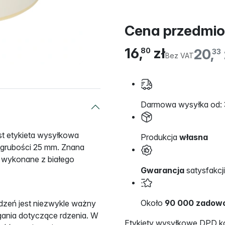
Cena przedmio
16,
zł
20,
80
33
Bez VAT
Darmowa wysyłka od: 
est etykieta wysyłkowa
Produkcja
własna
 grubości 25 mm. Znana
 wykonane z białego
Gwarancja
satysfakcji
Około
90 000 zadowo
dzeń jest niezwykle ważny
gania dotyczące rdzenia. W
Etykiety wysyłkowe DPD ko