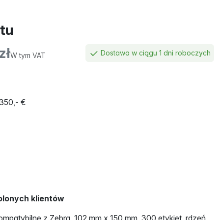
tu
zł
Dostawa w ciągu 1 dni roboczych
W tym VAT
350,- €
lonych klientów
mpatybilne z Zebra, 102 mm x 150 mm, 300 etykiet, rdzeń