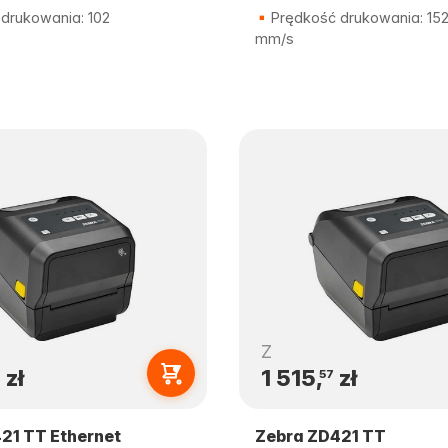
drukowania: 102
Prędkość drukowania: 15
mm/s
Z
zł
1 515,
zł
7
57
21 TT Ethernet
Zebra ZD421 TT