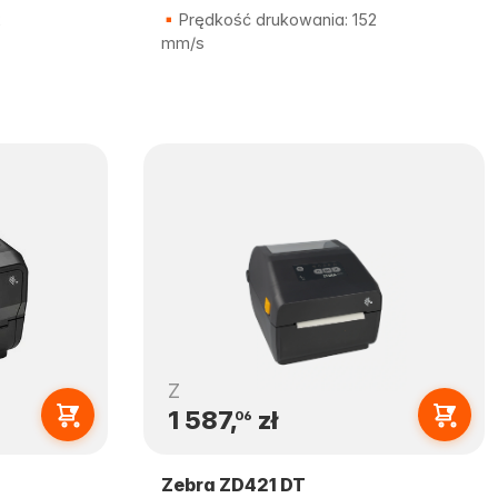
2
Prędkość drukowania: 152
mm/s
Z
1 587,
zł
06
Zebra ZD421 DT