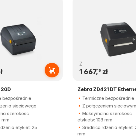
Z
ł
1 667,
zł
15
220D
Zebra ZD421 DT Ethern
 bezpośrednie
Termiczne bezpośrednie
zenia sieciowego
Z połączeniem sieciowy
na szerokość
Maksymalna szerokość
04 mm
etykiety: 108 mm
dzenia etykiet: 25
Średnica rdzenia etykiet: 
mm