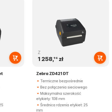
Z
1 258,
zł
94
et
Zebra ZD421 DT
Termiczne bezpośrednie
m
Bez połączenia sieciowego
Maksymalna szerokość
etykiety: 108 mm
25
Średnica rdzenia etykiet: 25
mm