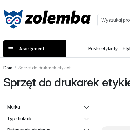
Puste etykiety
Ety
Asortyment
Dom
Sprzęt do drukarek etykiet
Sprzęt do drukarek etyki
Marka
Typ drukarki
Połączenie sieciowe