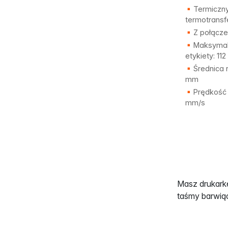
Termiczny
termotrans
Z połącze
Maksymal
etykiety: 11
Średnica r
mm
Prędkość 
mm/s
Masz drukarkę
taśmy barwiąc