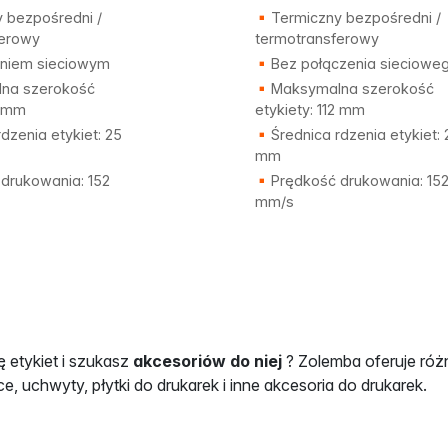
 bezpośredni /
Termiczny bezpośredni /
ferowy
termotransferowy
niem sieciowym
Bez połączenia sieciowe
na szerokość
Maksymalna szerokość
2 mm
etykiety: 112 mm
dzenia etykiet: 25
Średnica rdzenia etykiet: 
mm
drukowania: 152
Prędkość drukowania: 15
mm/s
 etykiet i szukasz
akcesoriów do niej
? Zolemba oferuje różn
e, uchwyty, płytki do drukarek i inne akcesoria do drukarek.