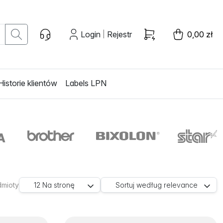
Login
Rejestr
0,00 zł
|
Historie klientów
Labels LPN
dmioty
12
Na stronę
Sortuj według
relevance