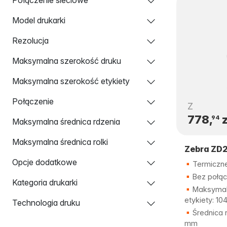
Model drukarki
Rezolucja
Maksymalna szerokość druku
Maksymalna szerokość etykiety
Połączenie
Z
778,
z
94
Maksymalna średnica rdzenia
Maksymalna średnica rolki
Zebra ZD
Opcje dodatkowe
Termiczne
Bez połąc
Kategoria drukarki
Maksymal
etykiety: 1
Technologia druku
Średnica r
mm