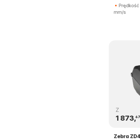
Prędkość 
mm/s
Z
1 873,
6
Zebra ZD4