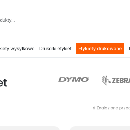
kiety wysyłkowe
Drukarki etykiet
Etykiety drukowane
et
6
Znalezione prze