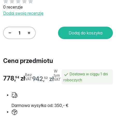
0 recenzje
Dodaj swoją recenzję
Dodaj do koszyka
Cena przedmiotu
W
Dostawa w ciągu 1 dni
Bez
tym
778,
zł
942,
zł
94
52
VAT
VAT
roboczych
Darmowa wysyłka od: 350,- €