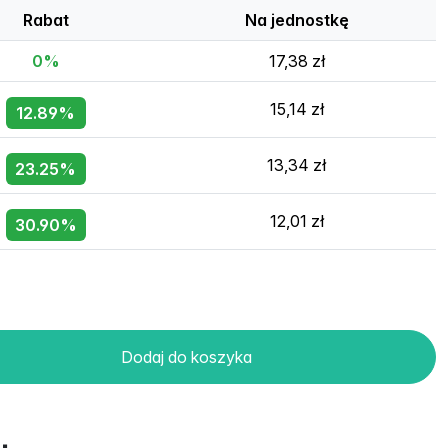
Rabat
Na jednostkę
0%
17,38 zł
15,14 zł
12.89%
13,34 zł
23.25%
12,01 zł
30.90%
Dodaj do koszyka