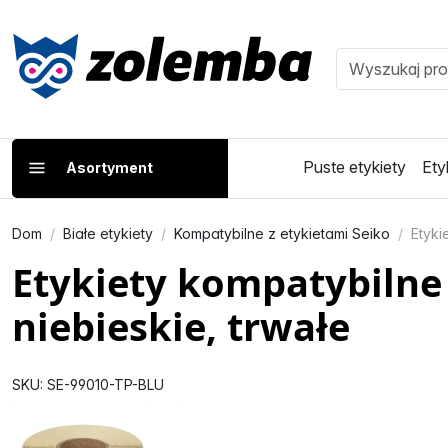
Puste etykiety
Ety
Asortyment
Dom
Białe etykiety
Kompatybilne z etykietami Seiko
Etyki
Etykiety kompatybilne 
niebieskie, trwałe
SKU: SE-99010-TP-BLU