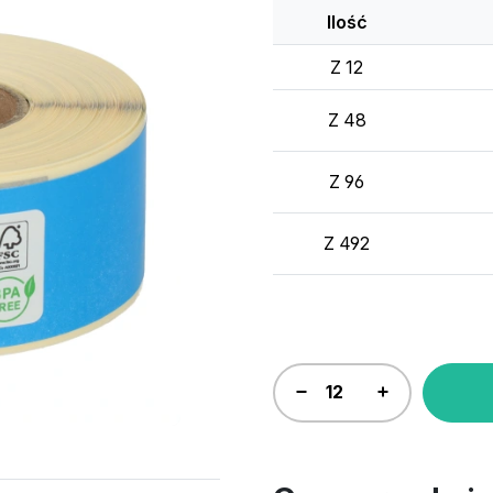
Ilość
Z 12
Z 48
Z 96
Z 492