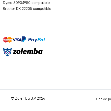
Dymo S0904980 compatible
Brother DK 22205 compatible
master
visa
paypal
On account
© Zolemba B.V 2026
Cookie po