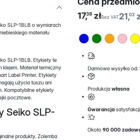
Cena przedmio
17,
zł
21,
z
38
03
Bez VAT
Seiko SLP-1BLB o wymiarach
niebieskiego materiału
iko SLP-1BLB. Etykiety te
 klejem. Materiał termiczny
Darmowa wysyłka od: 
t Label Printer. Etykiety
agają użycia tuszu ani
Produkcja
własna
. Kompatybilne etykiety
ejki pocztowe.
y Seiko SLP-
Gwarancja
satysfakcji
Około
90 000 zadowo
ginalne produkty. Zolemba