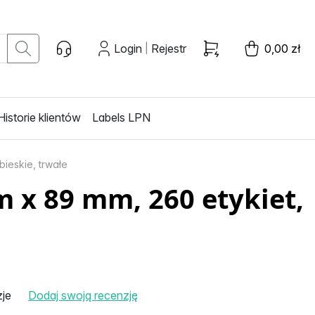
Login
Rejestr
0,00 zł
|
Historie klientów
Labels LPN
bieskie, trwałe
 x 89 mm, 260 etykiet,
zje
Dodaj swoją recenzję