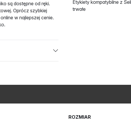
Etykiety kompatybilne z Se
iko są dostępne od ręki.
trwałe
towej. Oprócz szybkiej
nline w najlepszej cenie.
ko.
ROZMIAR