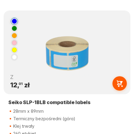
Z
12,
zł
01
Seiko SLP-1BLB compatible labels
28mm x 89mm
Termiczny bezpośredni (góra)
Klej trwały
260 etykiet