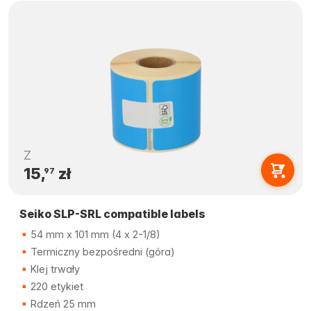
Z
15,
zł
97
Seiko SLP-SRL compatible labels
54 mm x 101 mm (4 x 2-1/8)
Termiczny bezpośredni (góra)
Klej trwały
220 etykiet
Rdzeń 25 mm