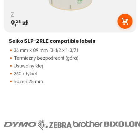
Z
9,
zł
28
Seiko SLP-2RLE compatible labels
36 mm x 89 mm (3-1/2 x 1-3/7)
Termiczny bezpośredni (góra)
Usuwalny klej
260 etykiet
Rdzeń 25 mm