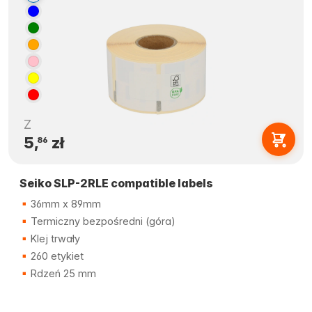
Z
5,
zł
86
Seiko SLP-2RLE compatible labels
36mm x 89mm
Termiczny bezpośredni (góra)
Klej trwały
260 etykiet
Rdzeń 25 mm