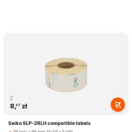
Z
8,
zł
67
Seiko SLP-2RLH compatible labels
28 mm x 89 mm (3-1/2 x 1-1/9)