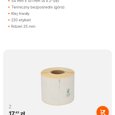
54 mm x 101 mm (4 x 2-1/8)
Termiczny bezpośredni (góra)
Klej trwały
220 etykiet
Rdzeń 25 mm
Z
17,
zł
43