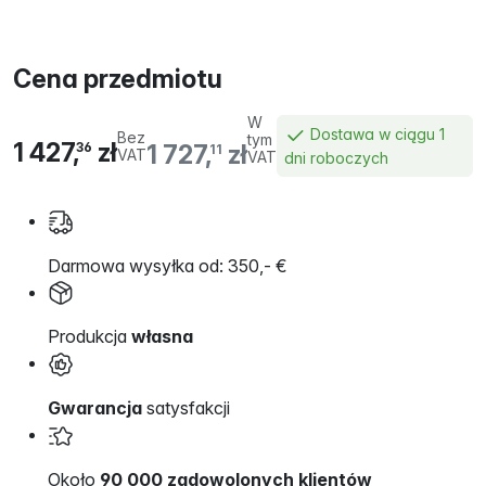
Cena przedmiotu
W
Dostawa w ciągu 1
Bez
tym
1 427,
zł
1 727,
zł
36
11
VAT
VAT
dni roboczych
Darmowa wysyłka od: 350,- €
Produkcja
własna
Gwarancja
satysfakcji
Około
90 000 zadowolonych klientów