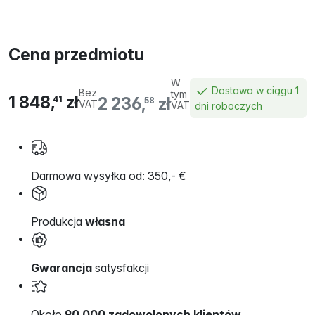
Cena przedmiotu
W
Dostawa w ciągu 1
Bez
tym
1 848,
zł
2 236,
zł
41
58
VAT
VAT
dni roboczych
Darmowa wysyłka od: 350,- €
Produkcja
własna
Gwarancja
satysfakcji
Około
90 000 zadowolonych klientów