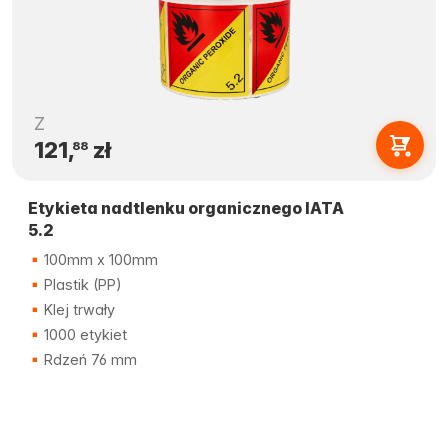
Z
121,
zł
88
Etykieta nadtlenku organicznego IATA
5.2
100mm x 100mm
Plastik (PP)
Klej trwały
1000 etykiet
Rdzeń 76 mm