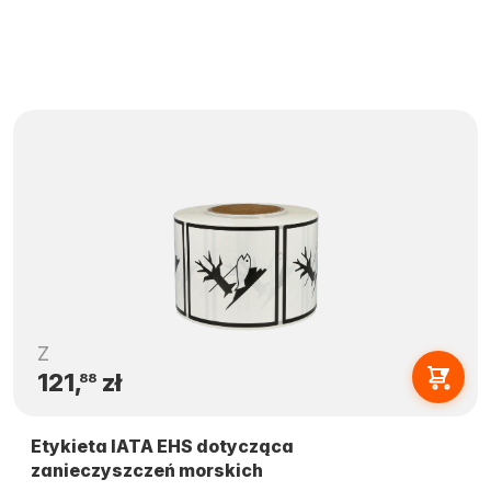
Z
121,
zł
88
Etykieta IATA EHS dotycząca
zanieczyszczeń morskich