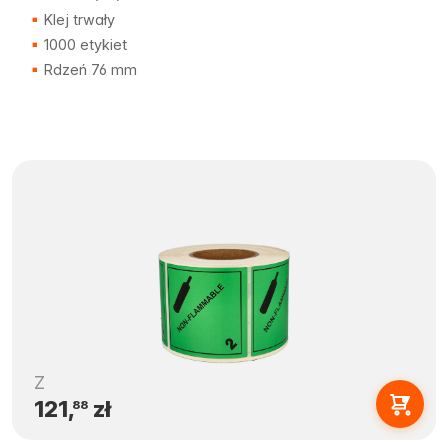
Klej trwały
1000 etykiet
Rdzeń 76 mm
Z
121,
zł
88