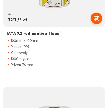
Z
121,
zł
88
IATA 7.2 radioactive II label
100mm x 100mm
Plastik (PP)
Klej trwały
1000 etykiet
Rdzeń 76 mm