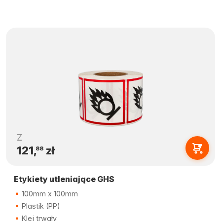
Z
121,
zł
88
Etykiety utleniające GHS
100mm x 100mm
Plastik (PP)
Klej trwały