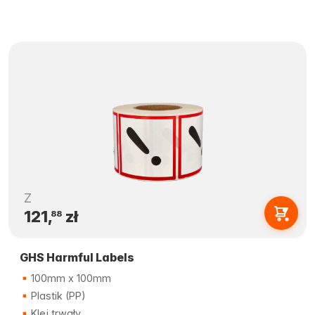
Z
121,
zł
88
GHS Harmful Labels
100mm x 100mm
Plastik (PP)
Klej trwały