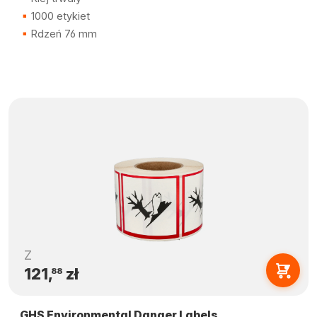
1000 etykiet
Rdzeń 76 mm
Z
121,
zł
88
GHS Environmental Danger Labels