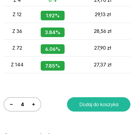
Z 4
0%
29,70 zł
Z 12
29,13 zł
1.92%
Z 36
28,56 zł
3.84%
Z 72
27,90 zł
6.06%
Z 144
27,37 zł
7.85%
Dodaj do koszyka