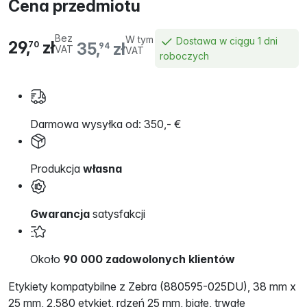
Cena przedmiotu
Bez
W tym
Dostawa w ciągu 1 dni
29,
zł
35,
zł
70
94
VAT
VAT
roboczych
Darmowa wysyłka od: 350,- €
Produkcja
własna
Gwarancja
satysfakcji
Około
90 000 zadowolonych klientów
Etykiety kompatybilne z Zebra (880595-025DU), 38 mm x
25 mm, 2,580 etykiet, rdzeń 25 mm, białe, trwałe