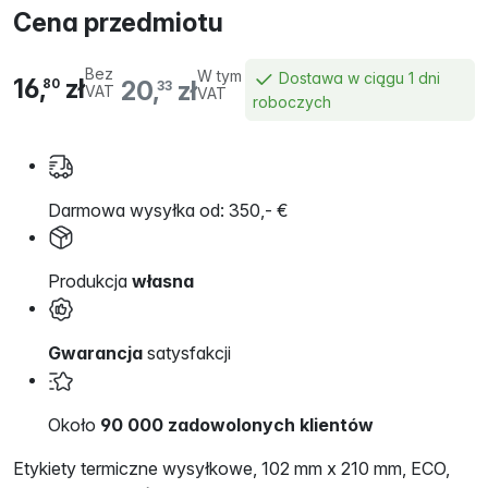
Cena przedmiotu
Bez
W tym
Dostawa w ciągu 1 dni
16,
zł
20,
zł
80
33
VAT
VAT
roboczych
Darmowa wysyłka od: 350,- €
Produkcja
własna
Gwarancja
satysfakcji
Około
90 000 zadowolonych klientów
Etykiety termiczne wysyłkowe, 102 mm x 210 mm, ECO,