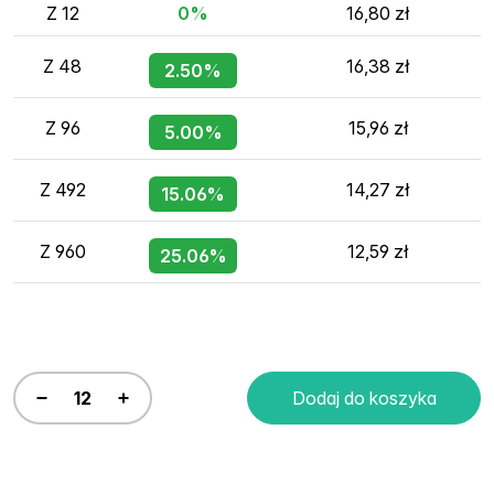
Z 12
0%
16,80 zł
Z 48
16,38 zł
2.50%
Z 96
15,96 zł
5.00%
Z 492
14,27 zł
15.06%
Z 960
12,59 zł
25.06%
Dodaj do koszyka