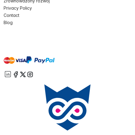
Zrównoważony rozwój
Privacy Policy
Contact
Blog
master
visa
paypal
On account