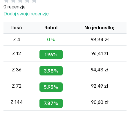
0 recenzje
Dodaj swoją recenzję
Ilość
Rabat
Na jednostkę
Z 4
0%
98,34 zł
Z 12
96,41 zł
1.96%
Z 36
94,43 zł
3.98%
Z 72
92,49 zł
5.95%
Z 144
90,60 zł
7.87%