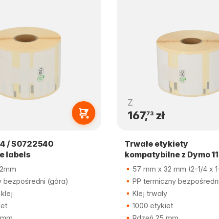
Z
167,
zł
73
4 / S0722540
Trwałe etykiety
e labels
kompatybilne z Dymo 1
32mm
57 mm x 32 mm (2-1/4 x 1-
 bezpośredni (góra)
PP termiczny bezpośredn
klej
Klej trwały
iet
1000 etykiet
 mm
Rdzeń 25 mm