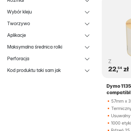
Wybór kleju
Tworzywo
Aplikacje
Maksymalna średnica rolki
Perforacja
Z
22,
zł
54
Kod produktu taki sam jak
Dymo 1135
compatibl
57mm x 
Termiczny
Usuwalny 
1000 etyk
Rdzeń 25