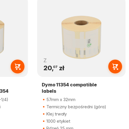
Z
20,
zł
07
Dymo 11354 compatible
1354
labels
1/4)
57mm x 32mm
i
Termiczny bezpośredni (góra)
Klej trwały
1000 etykiet
Rdzeń 25 mm