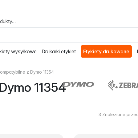
kiety wysyłkowe
Drukarki etykiet
Etykiety drukowane
kompatybilne z Dymo 11354
z Dymo 11354
3
Znalezione prze