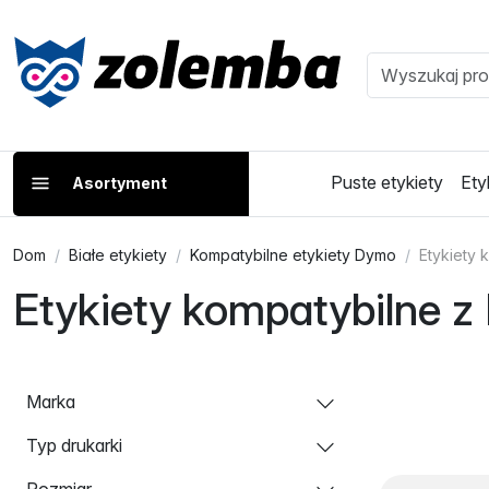
Puste etykiety
Ety
Asortyment
Dom
Białe etykiety
Kompatybilne etykiety Dymo
Etykiety 
Etykiety kompatybilne 
Marka
Typ drukarki
Rozmiar