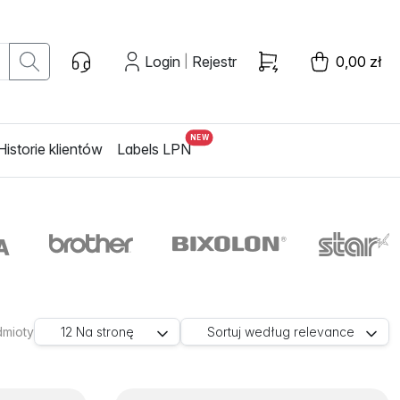
Login
Rejestr
0,00 zł
|
Historie klientów
Labels LPN
dmioty
12
Na stronę
Sortuj według
relevance