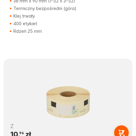
38 mm x 90 mm (1-1/2 x 3-1/2)
Termiczny bezpośredni (góra)
Klej trwały
400 etykiet
Rdzeń 25 mm
Z
10,
zł
96