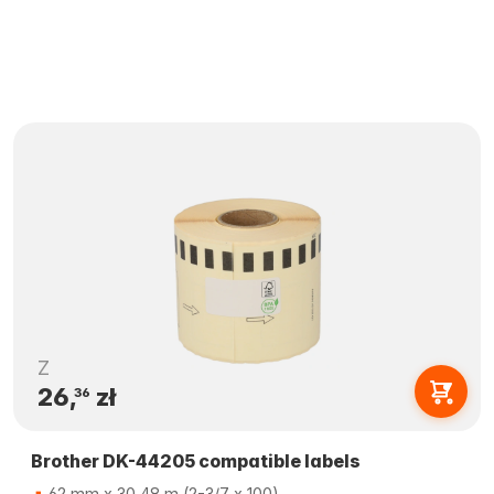
Z
26,
zł
36
Brother DK-44205 compatible labels
62 mm x 30,48 m (2-3/7 x 100)