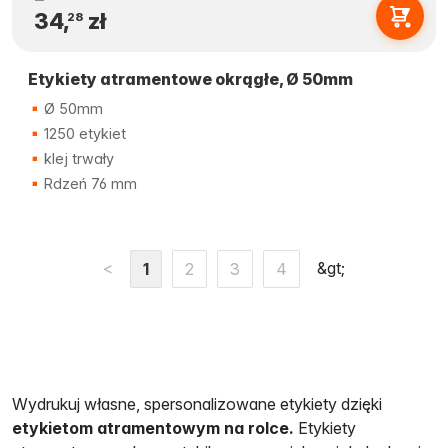
34,
zł
28
Etykiety atramentowe okrągłe, Ø 50mm
Ø 50mm
1250 etykiet
klej trwały
Rdzeń 76 mm
<
&gt;
1
2
3
4
Wydrukuj własne, spersonalizowane etykiety dzięki
etykietom atramentowym na rolce.
Etykiety