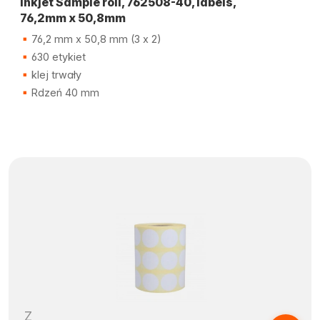
Inkjet Sample roll, 762508-40, labels,
76,2mm x 50,8mm
76,2 mm x 50,8 mm (3 x 2)
630 etykiet
klej trwały
Rdzeń 40 mm
Z