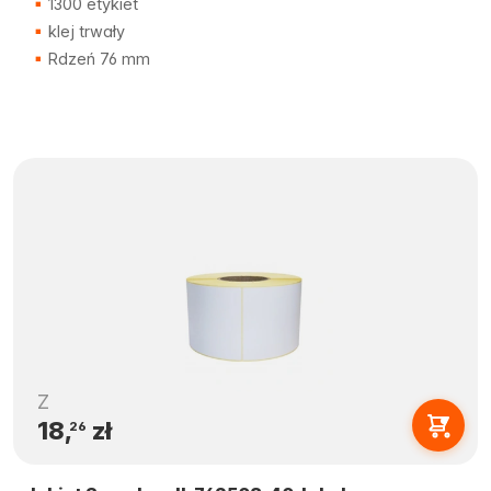
1300 etykiet
klej trwały
Rdzeń 76 mm
Z
18,
zł
26